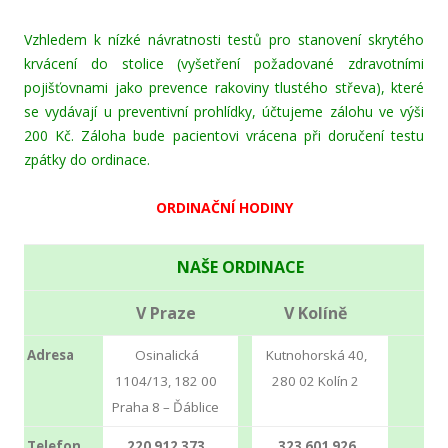
Vzhledem k nízké návratnosti testů pro stanovení skrytého
krvácení do stolice (vyšetření požadované zdravotními
pojišťovnami jako prevence rakoviny tlustého střeva), které
se vydávají u preventivní prohlídky, účtujeme zálohu ve výši
200 Kč. Záloha bude pacientovi vrácena při doručení testu
zpátky do ordinace.
ORDINAČNÍ HODINY
NAŠE ORDINACE
V Praze
V Kolíně
Adresa
Osinalická
Kutnohorská 40,
1104/13, 182 00
280 02 Kolín 2
Praha 8 – Ďáblice
Telefon
220 912 373
323 601 926