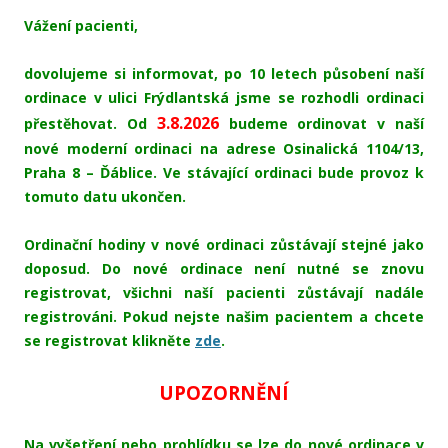
Vážení pacienti,
dovolujeme si informovat, po 10 letech působení naší
ordinace v ulici Frýdlantská jsme se rozhodli ordinaci
3.8.2026
přestěhovat. Od
budeme ordinovat v naší
nové moderní ordinaci na adrese Osinalická 1104/13,
Praha 8 – Ďáblice. Ve stávající ordinaci bude provoz k
tomuto datu ukončen.
Ordinační hodiny v nové ordinaci zůstávají stejné jako
doposud. Do nové ordinace není nutné se znovu
registrovat, všichni naší pacienti zůstávají nadále
registrováni. Pokud nejste našim pacientem a chcete
se registrovat klikněte
zde
.
UPOZORNĚNÍ
Na vyšetření nebo prohlídku se lze do nové ordinace v