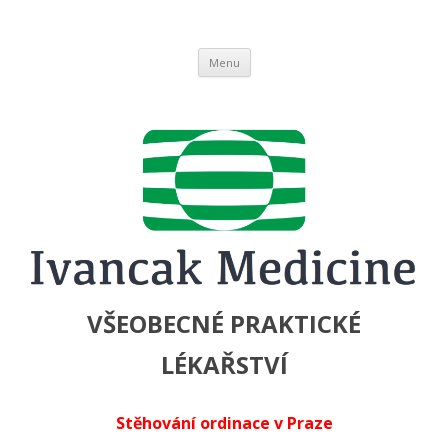
Ivancak Medicine
Všeobecné praktické lékařství
Přejít
Menu
k
obsahu
webu
VŠEOBECNÉ PRAKTICKÉ
LÉKAŘSTVÍ
Stěhování ordinace v Praze