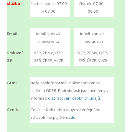
služba
čtvrtek, pátek: 07:00
čtvrtek: 07:00 –
– 08:00
08:00
Email
info@ivancak-
info@ivancak-
medicine.cz
medicine.cz
Smluvní
VZP, ZPMV, OZP,
VZP, ZPMV, OZP,
ZP
ZPŠ, ČPZP, VoZP
ZPŠ, ČPZP, VoZP
GDPR
Naše společnost má implementovanou
směrnici GDPR. Podrobnosti jsou uvedeny v
informaci
o zpracování osobních údajů
.
Ceník
Ceník služeb nehrazených z veřejného
zdravotního pojištění
zde.